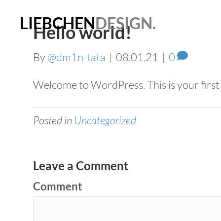
LIEBCHEN
DESIGN.
Hello world!
By
@dm1n-tata
|
08.01.21
|
0
Welcome to WordPress. This is your first po
Posted in
Uncategorized
Leave a Comment
Comment