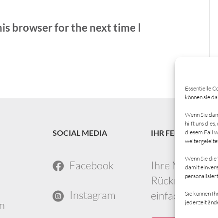
is browser for the next time I
Essentielle Co
können sie da
Wenn Sie dami
hilft uns die
SOCIAL MEDIA
IHR FEEDBACK
diesem Fall 
weitergeleite
Wenn Sie die 
Facebook
Ihre Meinung i
damit einvers
personalisier
Rückmeldung g
Instagram
einfach mein 
Sie können Ih
n
jederzeit änd