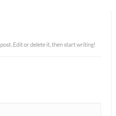
ÜBER MICH
MEINE ARBEIT
KONTAKT
st. Edit or delete it, then start writing!