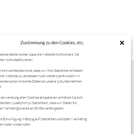
Zustimmung zu den Cookies, etc.
okies stellen sicher, dass die Website funktioniert, Sie
her nicht deaktivieren.
t einverstanden sind, dass wir Ihre Statistiken erheben,
s, die Website zu verbessern und weiterzuentwickeln. In
werden anonymisierte Daten an unsere Subunternehmer
t.
Verwendung aller Cookies akzeptieren, erklären Sie sich
st mir wichtig. Wenn Sie mir
tanden (zusätzlich zu Statistiken), dass wir Daten für
te Marketingzwecke an Dritte weitergeben.
eben wollen, nutzen Sie
Feedback-Formular.
re Einwilligung in Bezug auf Statistiken und/oder Marketing
ern oder widerrufen.